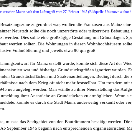
as zerstörte Mainz nach dem Luftangriff vom 27. Februar 1945 (
Bildquelle: Unknown author 
Besatzungszone zugeordnet war, wollten die Franzosen aus Mainz eine
zer Neustadt sollte die noch unzerstörte oder teilzerstörte Bebauung 
t werden. Dies sollte eine großzügige Gestaltung mit Grünanlagen, Spo
baut werden sollten. Die Wohnungen in diesen Wohnhochhäusern sollte
klusive Vollmöblierung und jeweils etwa 90 qm groß.
anungsentwurf für Mainz erstellt wurde, konnte sich diese Art der Wie
dimensioniert war und bisherige Grundstücksgrößen ignoriert wurden. E
enden Grundstücksflächen und Straßenaufteilungen. Bedingt durch die
ältnisse nach dem Krieg oft nicht mehr feststellbar. Um trotzdem mi
45 neu angelegt werden. Man wählte zu ihrer Neuerstellung das Aufgeb
Anmeldung ihrer Ansprüche an Grundstücken zu ermöglichen. Wenn sic
 meldete, konnte es durch die Stadt Mainz anderweitig verkauft oder 
en.
te, musste das Stadtgebiet von den Bautrümmern beseitigt werden. Die 
t. Ab September 1946 begann nach entsprechenden organisatorischen 