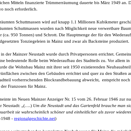
ichen Mitteln finanzierte Trümmerräumung dauerte bis März 1949 an.
 noch erforderlich.
umten Schuttmassen wird auf knapp 1.1 Millionen Kubikmeter geschätz
äumten Schuttmassen wurden nach Möglichkeit neue verwertbare Baum
ger (ca. 950 Tonnen) und Schrott. Die Hauptmenge der für den Wiedera
dgesetzten Tonziegeleien in Mainz und zwar als Backsteine produziert.
r in der Mainzer Neustadt wurde durch Privatpersonen errichtet. Gem
ne bedeutende Rolle beim Wiederaufbau des Stadtteils zu. Vor allem in 
rde die Wohnbau Mainz mit ihrer seit 1950 existierenden Neubauabteil
Grünflächen zwischen den Gebäuden
errichtet
und quer zu den Straßen 
Stadtteil vorherrschenden Blockrandbebauung abweicht, entspricht noch
der Franzosen für Mainz.
 meinte im Neuen Mainzer Anzeiger Nr. 15 vom 26. Februar 1946 zur n
er Neustadt: „(….)
Um die Neustadt und das Gartenfeld brauche man s
bauarbeit sie wahrscheinlich schöner und einheitlicher als zuvor wieder
5-1948 -
regionalgeschichte.net
)