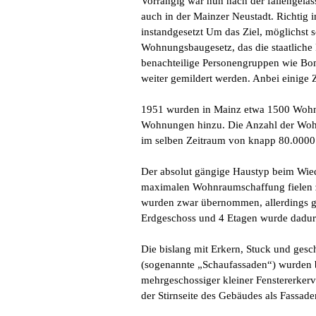
Vorrangig war nun nach der fallengel
auch in der Mainzer Neustadt. Richtig
instandgesetzt Um das Ziel, möglichst 
Wohnungsbaugesetz, das die staatliche
benachteilige Personengruppen wie Bom
weiter gemildert werden. Anbei einige Z
1951 wurden in Mainz etwa 1500 Woh
Wohnungen hinzu.
Die Anzahl der Woh
im selben Zeitraum von knapp 80.0000
Der absolut gängige Haustyp beim Wied
maximalen Wohnraumschaffung fielen z
wurden zwar übernommen, allerdings g
Erdgeschoss und 4 Etagen wurde dadur
Die bislang mit Erkern, Stuck und ges
(sogenannte „Schaufassaden“) wurden be
mehrgeschossiger kleiner Fenstererkerv
der Stirnseite des Gebäudes als Fassad