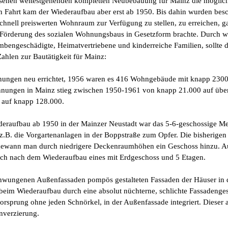
assenen weitestgehenden kompletten Neubebauung für Mainz die mögli
 in Fahrt kam der Wiederaufbau aber erst ab 1950. Bis dahin wurden be
schnell preiswerten Wohnraum zur Verfügung zu stellen, zu erreichen, g
 Förderung des sozialen Wohnungsbaus in Gesetzform brachte. Durch w
bengeschädigte, Heimatvertriebene und kinderreiche Familien, sollte
ahlen zur Bautätigkeit für Mainz:
nungen neu errichtet, 1956 waren es 416 Wohngebäude mit knapp 23
nungen in Mainz stieg zwischen 1950-1961 von knapp 21.000 auf über
 auf knapp 128.000.
eraufbau ab 1950 in der Mainzer Neustadt war das 5-6-geschossige Me
.B. die Vorgartenanlagen in der Boppstraße zum Opfer. Die bisherig
ewann man durch niedrigere Deckenraumhöhen ein Geschoss hinzu. Au
ch nach dem Wiederaufbau eines mit Erdgeschoss und 5 Etagen.
chwungenen Außenfassaden pompös gestalteten Fassaden der Häuser in d
im Wiederaufbau durch eine absolut nüchterne, schlichte Fassadengesta
orsprung ohne jeden Schnörkel, in der Außenfassade integriert. Dieser 
enverzierung.