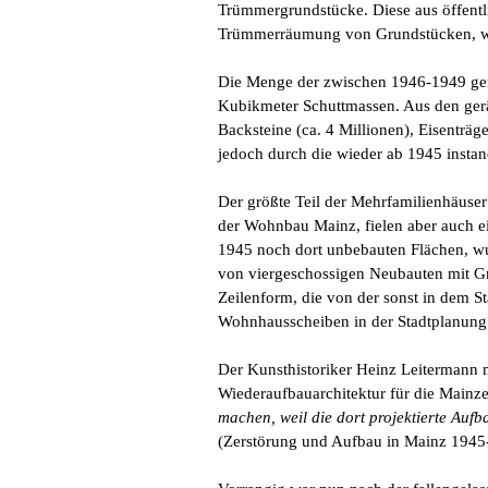
Trümmergrundstücke. Diese aus öffentl
Trümmerräumung von Grundstücken, wo
Die Menge der zwischen 1946-1949 gerä
Kubikmeter Schuttmassen. Aus den ger
Backsteine (ca. 4 Millionen), Eisenträ
jedoch durch die wieder ab 1945 instan
Der größte Teil der Mehrfamilienhäuse
der Wohnbau Mainz, fielen aber auch ei
1945 noch dort unbebauten Flächen, wu
von viergeschossigen Neubauten mit 
Zeilenform, die von der sonst in dem 
Wohnhausscheiben in der Stadtplanung 
Der Kunsthistoriker Heinz Leitermann
Wiederaufbauarchitektur für die Mainz
machen, weil die dort projektierte Auf
(Zerstörung und Aufbau in Mainz 194