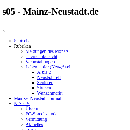
s05 - Mainz-Neustadt.de
×
Startseite
Rubriken
Meldungen des Monats
Themenübersicht
Veranstaltungen
Leben in der (Neu-)Stadt
A-bis-Z
Neustadttreff
Senioren
Straßen
Wanzenmarkt
Mainzer Neustadt-Journal
NiN e.V.
Über uns
PC-Sprechstunde
Vermittlung
Aktuelles
Team