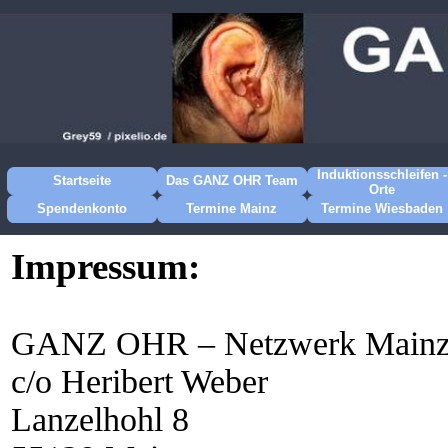
Induktionsschleifen -
Startseite
Das GANZ OHR Team
Orte
Spendenkonto
Termine Mainz
Termine Wiesbaden
Impressum:
GANZ OHR – Netzwerk Mainze
c/o Heribert Weber
Lanzelhohl 8