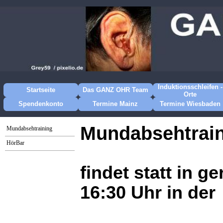
Induktionsschleifen -
Startseite
Das GANZ OHR Team
Orte
Spendenkonto
Termine Mainz
Termine Wiesbaden
Mundabsehtrai
Mundabsehtraining
HörBar
findet statt in 
16:30 Uhr in der