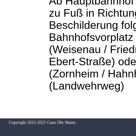
Ab Hauptbahnhof 
zu Fuß in Richtun
Beschilderung fol
Bahnhofsvorplatz 
(Weisenau / Fried
Ebert-Straße) od
(Zornheim / Hahn
(Landwehrweg)
Copyright 2015-2025 Ganz Ohr Mainz