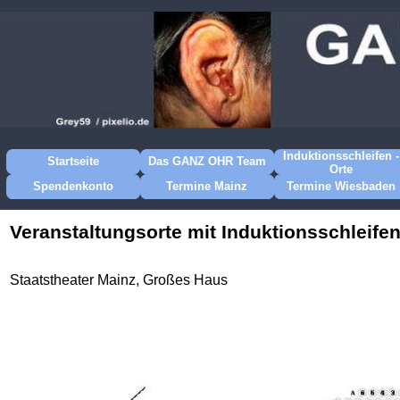
Induktionsschleifen -
Startseite
Das GANZ OHR Team
Orte
Spendenkonto
Termine Mainz
Termine Wiesbaden
Veranstaltungsorte mit Induktionsschleife
Staatstheater Mainz, Großes Haus