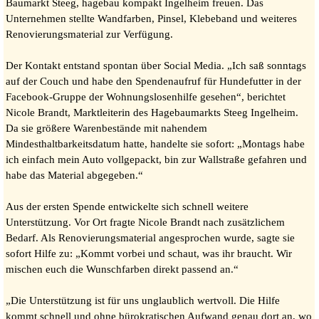
Baumarkt Steeg, hagebau kompakt Ingelheim freuen. Das
Unternehmen stellte Wandfarben, Pinsel, Klebeband und weiteres
Renovierungsmaterial zur Verfügung.
Der Kontakt entstand spontan über Social Media. „Ich saß sonntags
auf der Couch und habe den Spendenaufruf für Hundefutter in der
Facebook-Gruppe der Wohnungslosenhilfe gesehen“, berichtet
Nicole Brandt, Marktleiterin des Hagebaumarkts Steeg Ingelheim.
Da sie größere Warenbestände mit nahendem
Mindesthaltbarkeitsdatum hatte, handelte sie sofort: „Montags habe
ich einfach mein Auto vollgepackt, bin zur Wallstraße gefahren und
habe das Material abgegeben.“
Aus der ersten Spende entwickelte sich schnell weitere
Unterstützung. Vor Ort fragte Nicole Brandt nach zusätzlichem
Bedarf. Als Renovierungsmaterial angesprochen wurde, sagte sie
sofort Hilfe zu: „Kommt vorbei und schaut, was ihr braucht. Wir
mischen euch die Wunschfarben direkt passend an.“
„Die Unterstützung ist für uns unglaublich wertvoll. Die Hilfe
kommt schnell und ohne bürokratischen Aufwand genau dort an, wo