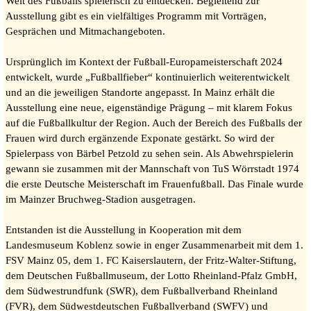
Welt des Fußballs spielerisch zu entdecken. Begleitend zur
Ausstellung gibt es ein vielfältiges Programm mit Vorträgen,
Gesprächen und Mitmachangeboten.
Ursprünglich im Kontext der Fußball-Europameisterschaft 2024
entwickelt, wurde „Fußballfieber“ kontinuierlich weiterentwickelt
und an die jeweiligen Standorte angepasst. In Mainz erhält die
Ausstellung eine neue, eigenständige Prägung – mit klarem Fokus
auf die Fußballkultur der Region. Auch der Bereich des Fußballs der
Frauen wird durch ergänzende Exponate gestärkt. So wird der
Spielerpass von Bärbel Petzold zu sehen sein. Als Abwehrspielerin
gewann sie zusammen mit der Mannschaft von TuS Wörrstadt 1974
die erste Deutsche Meisterschaft im Frauenfußball. Das Finale wurde
im Mainzer Bruchweg-Stadion ausgetragen.
Entstanden ist die Ausstellung in Kooperation mit dem
Landesmuseum Koblenz sowie in enger Zusammenarbeit mit dem 1.
FSV Mainz 05, dem 1. FC Kaiserslautern, der Fritz-Walter-Stiftung,
dem Deutschen Fußballmuseum, der Lotto Rheinland-Pfalz GmbH,
dem Südwestrundfunk (SWR), dem Fußballverband Rheinland
(FVR), dem Südwestdeutschen Fußballverband (SWFV) und