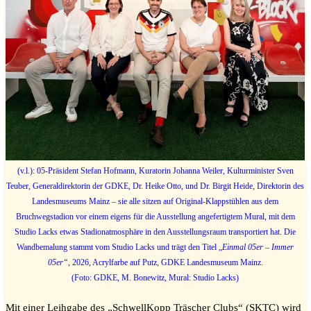
(v.l.): 05-Präsident Stefan Hofmann, Kuratorin Johanna Weiler, Kulturminister Sven
Teuber, Generaldirektorin der GDKE, Dr. Heike Otto, und Dr. Birgit Heide, Direktorin des
Landesmuseums Mainz – sie alle sitzen auf Original-Klappstühlen aus dem
Bruchwegstadion vor einem eigens für die Ausstellung angefertigtem Mural, mit dem
Studio Lacks etwas Stadionatmosphäre in den Ausstellungsraum transportiert hat. Die
Wandbemalung stammt vom Studio Lacks und trägt den Titel „
Einmal 05er – Immer
05er“
, 2026, Acrylfarbe auf Putz, GDKE Landesmuseum Mainz.
(Foto: GDKE, M. Bonewitz, Mural: Studio Lacks)
Mit einer Leihgabe des „SchwellKopp Träscher Clubs“ (SKTC) wird