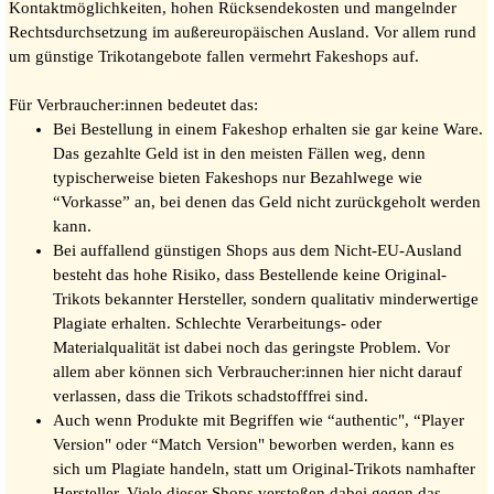
Kontaktmöglichkeiten, hohen Rücksendekosten und mangelnder
Rechtsdurchsetzung im außereuropäischen Ausland. Vor allem rund
um günstige Trikotangebote fallen vermehrt Fakeshops auf.
Für Verbraucher:innen bedeutet das:
Bei Bestellung in einem Fakeshop erhalten sie gar keine Ware.
Das gezahlte Geld ist in den meisten Fällen weg, denn
typischerweise bieten Fakeshops nur Bezahlwege wie
“Vorkasse” an, bei denen das Geld nicht zurückgeholt werden
kann.
Bei auffallend günstigen Shops aus dem Nicht-EU-Ausland
besteht das hohe Risiko, dass Bestellende keine Original-
Trikots bekannter Hersteller, sondern qualitativ minderwertige
Plagiate erhalten. Schlechte Verarbeitungs- oder
Materialqualität ist dabei noch das geringste Problem. Vor
allem aber können sich Verbraucher:innen hier nicht darauf
verlassen, dass die Trikots schadstofffrei sind.
Auch wenn Produkte mit Begriffen wie “authentic", “Player
Version" oder “Match Version" beworben werden, kann es
sich um Plagiate handeln, statt um Original-Trikots namhafter
Hersteller. Viele dieser Shops verstoßen dabei gegen das